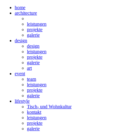
home
architecture
leistungen
projekte
galerie
design
design
leistungen
projekte
galerie
art
event
team
leistungen
projekte
galerie
lifestyle
Tisch- und Wohnkultur
kontakt
leistungen
projekte
galerie